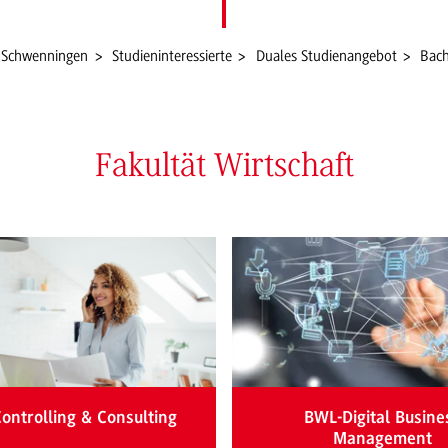
-Schwenningen
Studieninteressierte
Duales Studienangebot
Bach
Fakultät Wirtschaft
ontrolling & Consulting
BWL-Digital Busine
Management