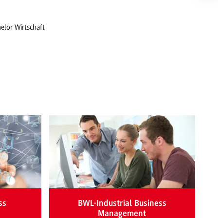
elor Wirtschaft
ss
BWL-Industrial Business
Management