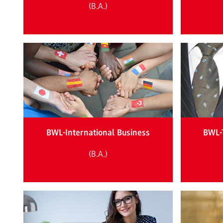
(B.A.)
BWL-International Business
BWL-
(B.A.)