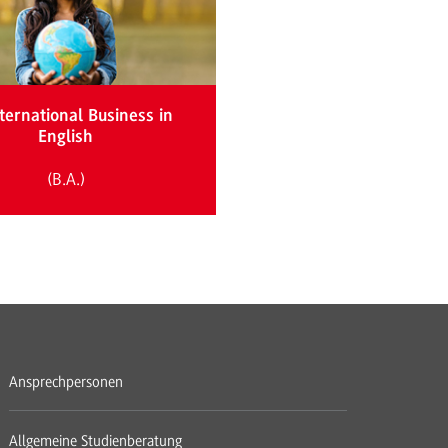
ternational Business in
English
(B.A.)
Ansprechpersonen
Allgemeine Studienberatung