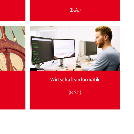
(B.A.)
d
Wirtschaftsinformatik
(B.Sc.)