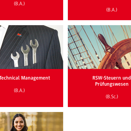
(B.A.)
(B.A.)
Technical Management
RSW-Steuern un
Prüfungswesen
(B.A.)
(B.Sc.)