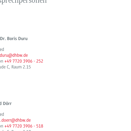
sprechpersonen
 Dr. Boris Duru
ied
s.duru@dhbw.de
fon
+49 7720 3906 - 252
ude C, Raum 2.15
d Dörr
ied
d.doerr@dhbw.de
fon
+49 7720 3906 - 518