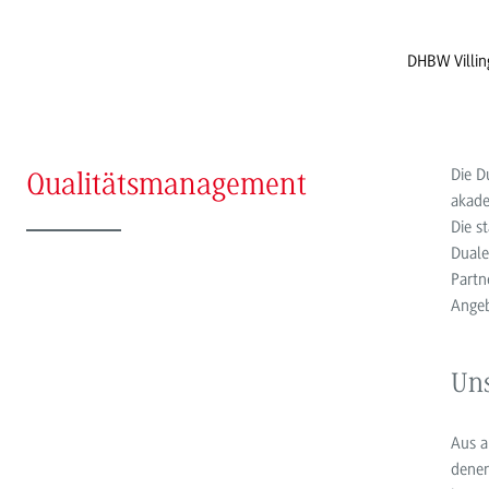
DHBW Villi
Die D
Qualitätsmanagement
akade
Die s
Duale
Partn
Angeb
Un
Aus a
denen