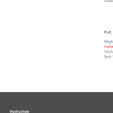
Gebä
Prof.
Mitgl
mart
Tele
Desk 
Hochschule