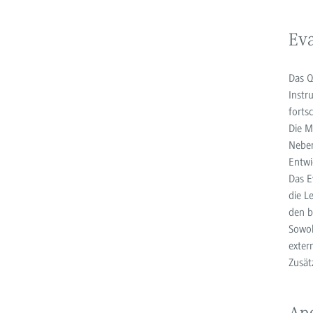
Eva
Das Q
Instr
forts
Die M
Neben
Entwi
Das E
die L
den b
Sowoh
exter
Zusät