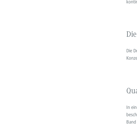
konti
Die
Die D
Konze
Qua
In ei
besch
Band