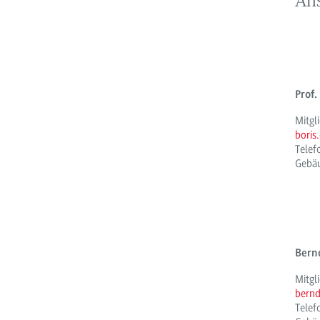
An
Prof.
Mitgl
bori
Tele
Gebä
Bern
Mitgl
bern
Tele