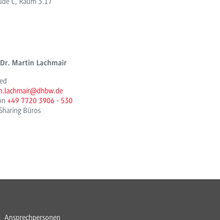
ude C, Raum 3.17
 Dr. Martin Lachmair
ied
in.lachmair@dhbw.de
fon
+49 7720 3906 - 530
Sharing Büros
Ansprechpersonen