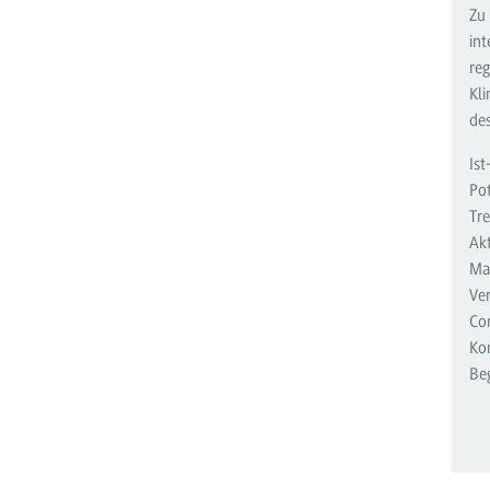
Zu
in
re
Kli
de
Ist
Po
Tre
Ak
Ma
Ver
Co
Ko
Beg