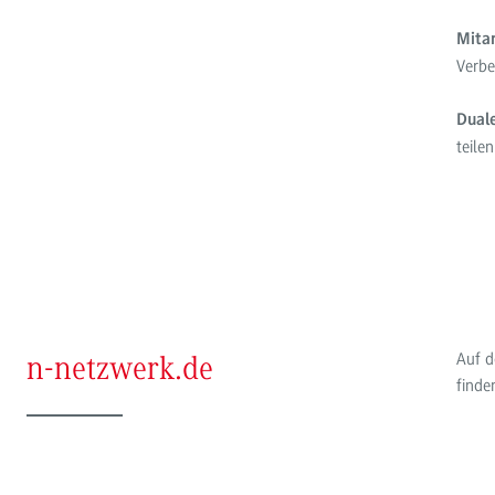
Mita
Verbe
Duale
teile
Auf d
n-netzwerk.de
finde