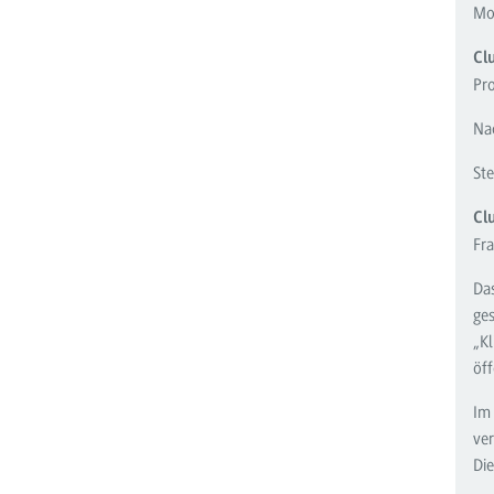
Mo
Cl
Pro
Na
Ste
Cl
Fra
Da
ges
„K
öf
Im 
ve
Die