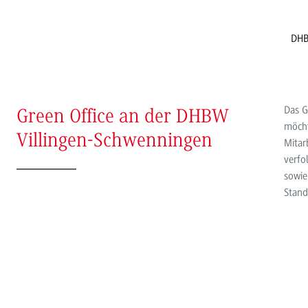
DHB
Das G
Green Office an der DHBW
möcht
Villingen-Schwenningen
Mitar
verfo
sowie
Stand