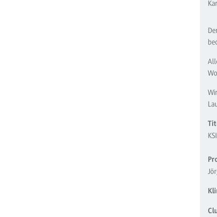
Kar
Der
be
All
Wo
Wi
La
Tit
KS
Pr
Jö
Kl
Cl