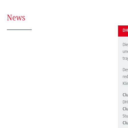
News
DH
Di
un
tr
De
re
Kli
Cl
DH
Cl
St
Cl