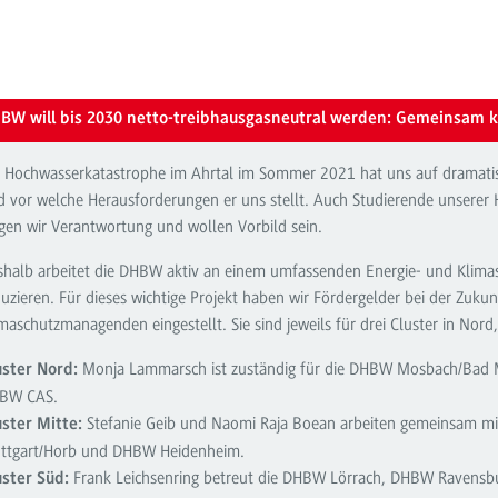
BW will bis 2030 netto-treibhausgasneutral werden: Gemeinsam k
e Hochwasserkatastrophe im Ahrtal im Sommer 2021 hat uns auf dramatis
d vor welche Herausforderungen er uns stellt. Auch Studierende unserer 
agen wir Verantwortung und wollen Vorbild sein.
shalb arbeitet die DHBW aktiv an einem umfassenden Energie- und Klim
duzieren. Für dieses wichtige Projekt haben wir Fördergelder bei der Zuk
maschutzmanagenden eingestellt. Sie sind jeweils für drei Cluster in Nord
Monja Lammarsch ist zuständig für die DHBW Mosbach/Bad
uster Nord:
BW CAS.
Stefanie Geib und Naomi Raja Boean arbeiten gemeinsam mit 
uster Mitte:
uttgart/Horb und DHBW Heidenheim.
Frank Leichsenring betreut die DHBW Lörrach, DHBW Ravensb
uster Süd: