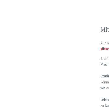
Mi
Alle 
klick
Jede*
Mache
Stud
könne
wie d
Lehr
zu Na