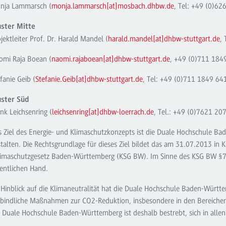
nja Lammarsch (
monja.lammarsch[at]mosbach.dhbw.de
, Tel: +49 (0)62
uster Mitte
jektleiter Prof. Dr. Harald Mandel (
harald.mandel[at]dhbw-stuttgart.de
,
omi Raja Boean (
naomi.rajaboean[at]dhbw-stuttgart.de
, +49 (0)711 184
fanie Geib (
Stefanie.Geib[at]dhbw-stuttgart.de
, Tel: +49 (0)711 1849 64
uster Süd
nk Leichsenring (
leichsenring[at]dhbw-loerrach.de
, Tel.: +49 (0)7621 20
s Ziel des Energie- und Klimaschutzkonzepts ist die Duale Hochschule B
talten. Die Rechtsgrundlage für dieses Ziel bildet das am 31.07.2013 in
limaschutzgesetz Baden-Württemberg (KSG BW). Im Sinne des KSG BW §7 
fentlichen Hand.
Hinblick auf die Klimaneutralität hat die Duale Hochschule Baden-Württe
rbindliche Maßnahmen zur CO2-Reduktion, insbesondere in den Bereichen
 Duale Hochschule Baden-Württemberg ist deshalb bestrebt, sich in allen 