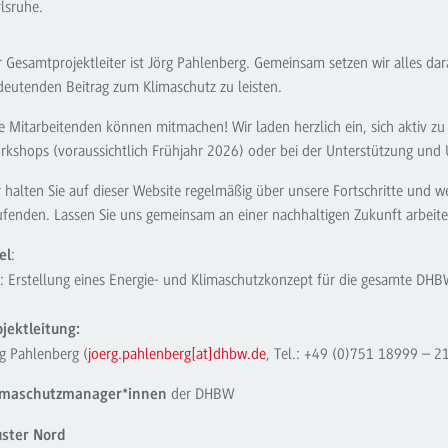
lsruhe.
 Gesamtprojektleiter ist Jörg Pahlenberg. Gemeinsam setzen wir alles da
deutenden Beitrag zum Klimaschutz zu leisten.
e Mitarbeitenden können mitmachen! Wir laden herzlich ein, sich aktiv zu
rkshops (voraussichtlich Frühjahr 2026) oder bei der Unterstützung und
r halten Sie auf dieser Website regelmäßig über unsere Fortschritte und
ufenden. Lassen Sie uns gemeinsam an einer nachhaltigen Zukunft arbeit
:
el
I: Erstellung eines Energie- und Klimaschutzkonzept für die gesamte DH
ojektleitung:
rg Pahlenberg (
joerg.pahlenberg[at]dhbw.de
, Tel.: +49 (0)751 18999 – 2
der DHBW
imaschutzmanager*innen
uster Nord