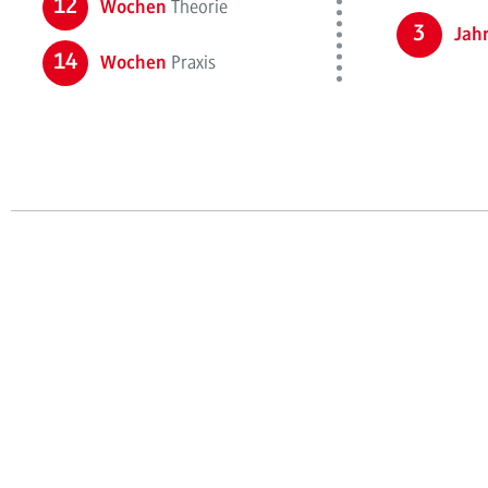
12
Theorie
Wochen
3
Jah
14
Praxis
Wochen