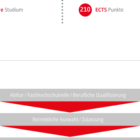
Studium
210
Punkte
re
ECTS
Abitur / Fachhochschulreife / Berufliche Qualifizierung
Betriebliche Auswahl / Zulassung