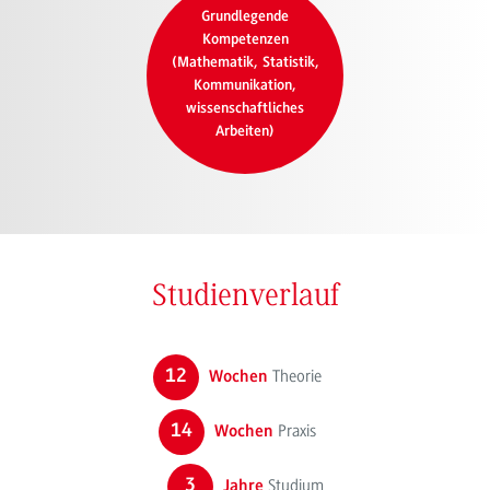
Grundlegende
Kompetenzen
(Mathematik, Statistik,
Kommunikation,
wissenschaftliches
Arbeiten)
Studienverlauf
12
Theorie
Wochen
14
Praxis
Wochen
3
Studium
Jahre