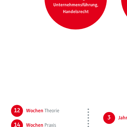
Unternehmensführung,
Handelsrecht
12
Theorie
Wochen
3
Jah
14
Praxis
Wochen