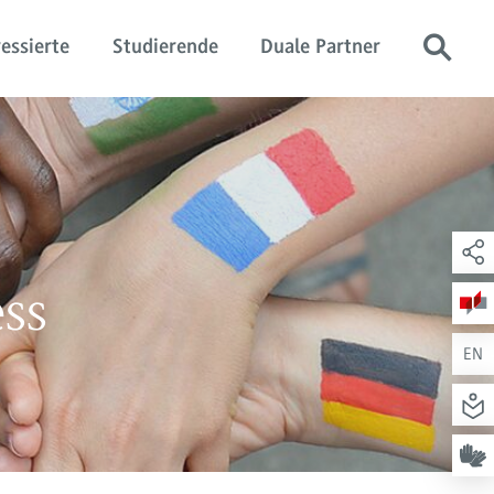
essierte
Studierende
Duale Partner
ess
EN