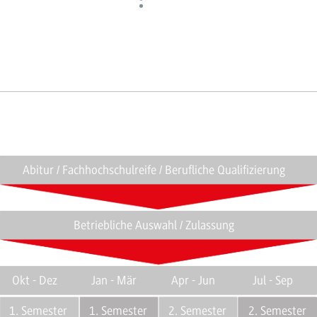
Abitur / Fachhochschulreife / Berufliche Qualifizierung
Betriebliche Auswahl / Zulassung
Okt - Dez
Jan - Mär
Apr - Jun
Jul - Sep
1. Semester
1. Semester
2. Semester
2. Semester