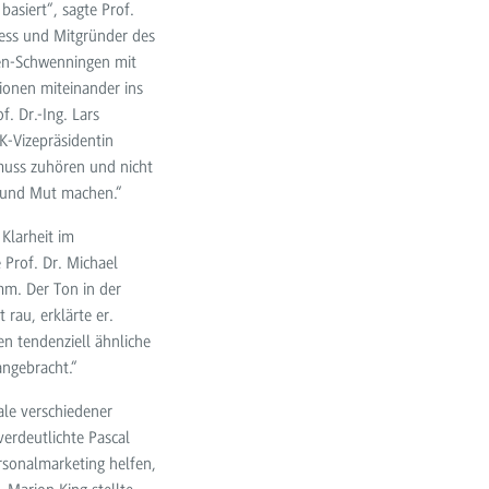
basiert“, sagte Prof.
ness und Mitgründer des
gen-Schwenningen mit
ionen miteinander ins
. Dr.-Ing. Lars
K-Vizepräsidentin
muss zuhören und nicht
n und Mut machen.“
Klarheit im
 Prof. Dr. Michael
m. Der Ton in der
rau, erklärte er.
en tendenziell ähnliche
angebracht.“
ale verschiedener
erdeutlichte Pascal
rsonalmarketing helfen,