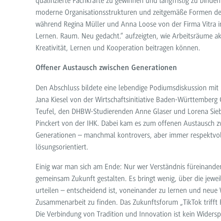
qualifizierte Fachkräfte zu gewinnen und langfristig zu binden
moderne Organisationsstrukturen und zeitgemäße Formen de
während Regina Müller und Anna Loose von der Firma Vitra 
Lernen. Raum. Neu gedacht.“ aufzeigten, wie Arbeitsräume ak
Kreativität, Lernen und Kooperation beitragen können.
Offener Austausch zwischen Generationen
Den Abschluss bildete eine lebendige Podiumsdiskussion mit P
Jana Kiesel von der Wirtschaftsinitiative Baden-Württemberg
Teufel, den DHBW-Studierenden Anne Glaser und Lorena Sieb
Pinckert von der IHK. Dabei kam es zum offenen Austausch 
Generationen – manchmal kontrovers, aber immer respektvo
lösungsorientiert.
Einig war man sich am Ende: Nur wer Verständnis füreinander
gemeinsam Zukunft gestalten. Es bringt wenig, über die jewei
urteilen – entscheidend ist, voneinander zu lernen und neue
Zusammenarbeit zu finden. Das Zukunftsforum „TikTok trifft 
Die Verbindung von Tradition und Innovation ist kein Widerspr