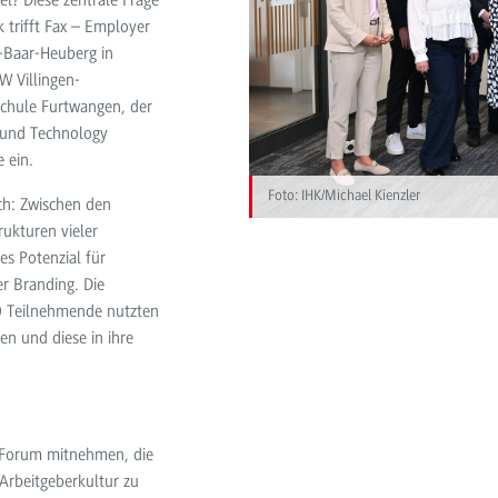
l? Diese zentrale Frage
 trifft Fax – Employer
-Baar-Heuberg in
W Villingen-
chule Furtwangen, der
bund Technology
 ein.
Foto: IHK/Michael Kienzler
ch: Zwischen den
ukturen vieler
s Potenzial für
r Branding. Die
0 Teilnehmende nutzten
en und diese in ihre
 Forum mitnehmen, die
Arbeitgeberkultur zu