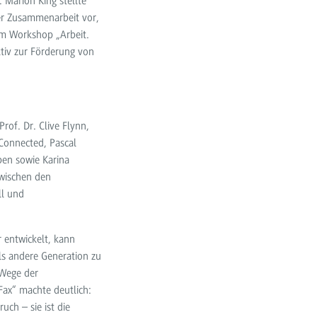
. Marion King stellte
r Zusammenarbeit vor,
im Workshop „Arbeit.
tiv zur Förderung von
rof. Dr. Clive Flynn,
 Connected, Pascal
en sowie Karina
zwischen den
ll und
 entwickelt, kann
ls andere Generation zu
 Wege der
Fax“ machte deutlich:
uch – sie ist die