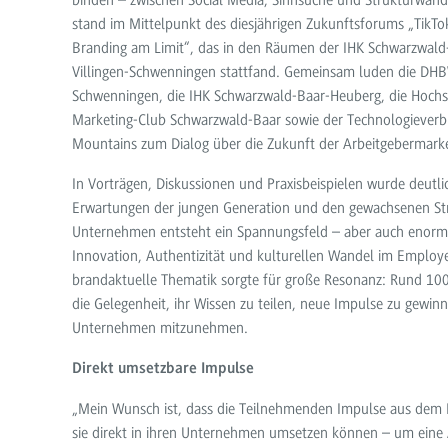
binden – zwischen Social Media, Sinnsuche und Strukturwande
stand im Mittelpunkt des diesjährigen Zukunftsforums „TikTok
Branding am Limit“, das in den Räumen der IHK Schwarzwald
Villingen-Schwenningen stattfand. Gemeinsam luden die DHB
Schwenningen, die IHK Schwarzwald-Baar-Heuberg, die Hochs
Marketing-Club Schwarzwald-Baar sowie der Technologiever
Mountains zum Dialog über die Zukunft der Arbeitgebermarke
In Vorträgen, Diskussionen und Praxisbeispielen wurde deutli
Erwartungen der jungen Generation und den gewachsenen Str
Unternehmen entsteht ein Spannungsfeld – aber auch enorme
Innovation, Authentizität und kulturellen Wandel im Employe
brandaktuelle Thematik sorgte für große Resonanz: Rund 10
die Gelegenheit, ihr Wissen zu teilen, neue Impulse zu gewinn
Unternehmen mitzunehmen.
Direkt umsetzbare Impulse
„Mein Wunsch ist, dass die Teilnehmenden Impulse aus dem
sie direkt in ihren Unternehmen umsetzen können – um eine 