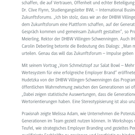
schaffen, die auf Vertrauen, Offenheit und echter Beteiligung 
Dr. Clive Flynn, Studiengangsleiter BWL – International Busi
Zukunftsforums. „Ich bin stolz, dass wir an der DHBW Villin
dem Zukunftsforum eine Plattform schaffen, auf der Generat
Gespräch kommen und gemeinsam Zukunft gestalten“, so Prof
Meierling, Rektor der DHBW Villingen-Schwenningen. Auch IH
Carolin Deberling betonte die Bedeutung des Dialogs: „Man 
urteilen. Genau das will das Zukunftsforum – Impulse gebe
Mit seinem Vortrag „Vom Schmelztopf zur Salat Bowl – Mehr 
Wertesystem für eine erfolgreiche Employer Brand“ eröffnete
Hudetzka von der DHBW Villingen-Schwenningen das Program
öffentlichen Wahrnehmung zwischen den Generationen sei oft 
„Dabei zeigen statistische Auswertungen, dass die Generation
Wertorientierungen haben. Eine Stereotypisierung ist also un
Praxisnah zeigte Melissa Adam, wie Unternehmen die Potenzi
Generationen im Team gezielt nutzen können. In Workshops v
Teufel, wie strategisches Employer Branding und gezieltes Pe