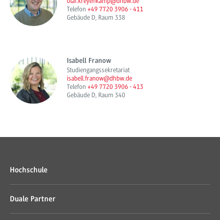
olaf.kreyenkamp@dhbw.de
Telefon
+49 7720 3906 - 411
Gebäude D, Raum 338
Isabell Franow
Studiengangssekretariat
isabell.franow@dhbw.de
Telefon
+49 7720 3906 - 413
Gebäude D, Raum 340
Hochschule
Duale Partner