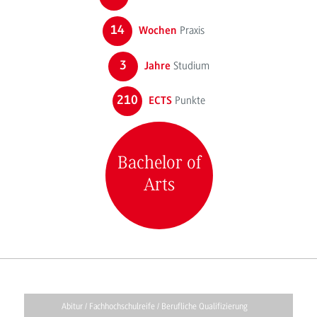
14
Praxis
Wochen
3
Studium
Jahre
210
Punkte
ECTS
Bachelor of
Arts
Abitur / Fachhochschulreife / Berufliche Qualifizierung