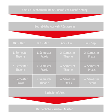
Abitur / Fachhochschulreife / Berufliche Qualifizierung
Betriebliche Auswahl / Zulassung
Okt - Dez
Jan - Mär
Apr - Jun
Jul - Sep
1. Semester
1. Semester
2. Semester
2. Semester
Theorie
Praxis
Theorie
Praxis
3. Semester
3. Semester
4. Semester
4. Semester
Theorie
Praxis
Theorie
Praxis
5. Semester
5. Semester
6. Semester
6. Semester
Praxis
Theorie
Praxis
Theorie
Bachelor of Arts
Betriebliche Karriere / Master