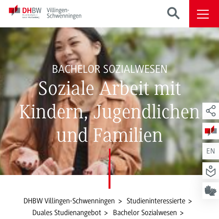
BACHELOR SOZIALWESEN
Soziale Arbeit mit
Kindern, Jugendlichen
und Familien
EN
DHBW Villingen-Schwenningen
Studieninteressierte
Duales Studienangebot
Bachelor Sozialwesen