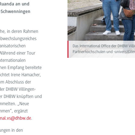
 Ruanda an und
n-Schwenningen
che, in deren Rahmen
abwechslungsreiches
nisatorischen
Das International Office der DHBW Vil
Partnerhochschulen und -universitäten
Während einer Tour
nternationalen
hen Empfang bereitete
richtet Irene Hamacher,
Zum Abschluss der
der DHBW Villingen-
 der DHBW knüpften und
ammelten. „Neue
kommen“, ergänzt
ional.vs@dhbw.de
.
ungen in den