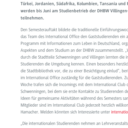
Türkei, Jordanien, Südafrika, Kolumbien, Tansania und
werden bis Juni am Studienbetrieb der DHBW Villinge
teilnehmen.
Den Semesterauftakt bildete die traditionelle Einführungswo
das Team des International Office den Gaststudierenden ein 
Programm mit Informationen zum Leben in Deutschland, orga
Aspekten und dem Studium an der DHBW zusammenstellt. „
durch die Stadtteile Schwenningen und Villingen lernten die i
Studierenden die Umgebung kennen. Einen besonders herzlic
die Stadtbibliothek vor, die zu einer Besichtigung einlud“, be
im International Office zuständig für die Gaststudierenden. 
Woche trafen sich die Incomings mit dem International Club 
Schwenningen, bei dem sie erste Kontakte zu Studierenden
Ideen für gemeinsame Aktivitäten während des Semesters s
Mitglieder sind im International Club jederzeit herzlich will
Hamacher. Melden könnten sich Interessierte unter
internat
„Die internationalen Studierenden nehmen an Lehrveranstalt