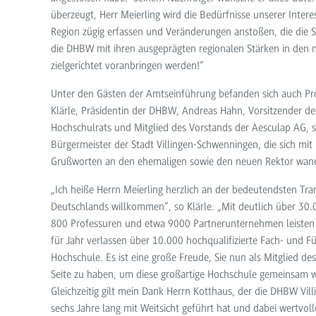
überzeugt, Herr Meierling wird die Bedürfnisse unserer Inter
Region zügig erfassen und Veränderungen anstoßen, die die
die DHBW mit ihren ausgeprägten regionalen Stärken in den 
zielgerichtet voranbringen werden!“
Unter den Gästen der Amtseinführung befanden sich auch Pro
Klärle, Präsidentin der DHBW, Andreas Hahn, Vorsitzender de
Hochschulrats und Mitglied des Vorstands der Aesculap AG, s
Bürgermeister der Stadt Villingen-Schwenningen, die sich mit
Grußworten an den ehemaligen sowie den neuen Rektor wan
„Ich heiße Herrn Meierling herzlich an der bedeutendsten Tr
Deutschlands willkommen“, so Klärle. „Mit deutlich über 30.
800 Professuren und etwa 9000 Partnerunternehmen leisten w
für Jahr verlassen über 10.000 hochqualifizierte Fach- und F
Hochschule. Es ist eine große Freude, Sie nun als Mitglied de
Seite zu haben, um diese großartige Hochschule gemeinsam w
Gleichzeitig gilt mein Dank Herrn Kotthaus, der die DHBW Vi
sechs Jahre lang mit Weitsicht geführt hat und dabei wertvol