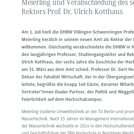
Meierling und Verabschiedung des 
Rektors Prof. Dr. Ulrich Kotthaus
Am 1. Juli hieß die DHBW Villingen-Schwenningen Profes
Meierling herzlich in seinem neuen Amt als Rektor der
willkommen. Gleichzeitig verabschiedete die DHBW in 
den langjährigen Professor, Studiengangsleiter und Rek
Ulrich Kotthaus, der sechs Jahre die Geschicke der Hoc
am 31. März aus dem Amt schied. Professor Dr. Gert He
Dekan der Fakultät Wirtschaft, der in der Übergangsze
leitete, begrüßte die knapp 140 Gäste, darunter Mitarb
Vertreter*innen Dualer Partner, der Politik und Weggef
Feierlichkeit auf dem Hochschulcampus.
Meierling studierte Umwelttechnik an der TU Berlin und prom
Wassertechnik. Nach 15 Jahren im Management international
der Wassertechnik wechselte er 2014 in den Hochschulbereich
und Geschäftsführer der SRH Hochschule in Nordrhein-Westf