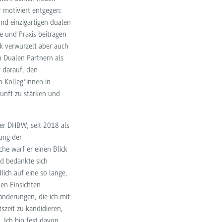
 motiviert entgegen:
nd einzigartigen dualen
 und Praxis beitragen
rk verwurzelt aber auch
n Dualen Partnern als
r darauf, den
n Kolleg*innen in
unft zu stärken und
der DHBW, seit 2018 als
lung der
he warf er einen Blick
nd bedankte sich
dlich auf eine so lange,
hen Einsichten
ränderungen, die ich mit
szeit zu kandidieren,
„Ich bin fest davon