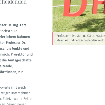
scheidenden
sor Dr.-Ing. Lars
 Hochschule
Professorin Dr. Martina Klärle, Präsid
feierlichem Rahmen
Meierling und dem scheidenden Rektor 
tor Professor Dr.
hschule lenkte und
inrich, Prorektor und
it die Amtsgeschäfte
eitende,
ährt*innen, zur
ovierte im Bereich
 tätiger Unternehmen
. Zuletzt war er Rektor
alen. Seinen neuen