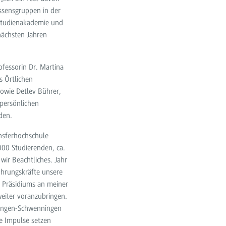
essensgruppen in der
 Studienakademie und
nächsten Jahren
fessorin Dr. Martina
s Örtlichen
owie Detlev Bührer,
 persönlichen
den.
ansferhochschule
000 Studierenden, ca.
ir Beachtliches. Jahr
ührungskräfte unsere
s Präsidiums an meiner
eiter voranzubringen.
llingen-Schwenningen
le Impulse setzen