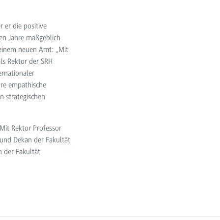
 er die positive
en Jahre maßgeblich
 seinem neuen Amt: „Mit
als Rektor der SRH
rnationaler
hre empathische
en strategischen
Mit Rektor Professor
r und Dekan der Fakultät
n der Fakultät