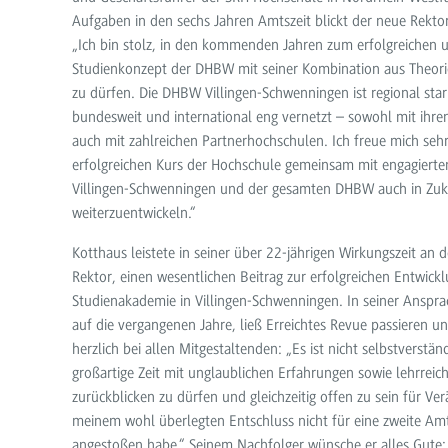
Aufgaben in den sechs Jahren Amtszeit blickt der neue Rektor
„Ich bin stolz, in den kommenden Jahren zum erfolgreichen u
Studienkonzept der DHBW mit seiner Kombination aus Theorie
zu dürfen. Die DHBW Villingen-Schwenningen ist regional sta
bundesweit und international eng vernetzt – sowohl mit ihre
auch mit zahlreichen Partnerhochschulen. Ich freue mich seh
erfolgreichen Kurs der Hochschule gemeinsam mit engagierte
Villingen-Schwenningen und der gesamten DHBW auch in Zuk
weiterzuentwickeln.“
Kotthaus leistete in seiner über 22-jährigen Wirkungszeit an 
Rektor, einen wesentlichen Beitrag zur erfolgreichen Entwick
Studienakademie in Villingen-Schwenningen. In seiner Ansprac
auf die vergangenen Jahre, ließ Erreichtes Revue passieren u
herzlich bei allen Mitgestaltenden: „Es ist nicht selbstverstän
großartige Zeit mit unglaublichen Erfahrungen sowie lehrreic
zurückblicken zu dürfen und gleichzeitig offen zu sein für Ve
meinem wohl überlegten Entschluss nicht für eine zweite Amt
angestoßen habe.“ Seinem Nachfolger wünsche er alles Gute: 