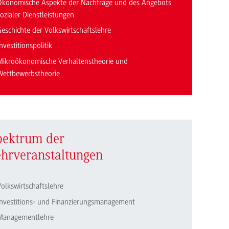
Ökonomische Aspekte der Nachfrage und des Angebots
ozialer Dienstleistungen
Geschichte der Volkswirtschaftslehre
nvestitionspolitik
Mikroökonomische Verhaltenstheorie und
Wettbewerbstheorie
pektrum der
ehrveranstaltungen
Volkswirtschaftslehre
Investitions- und Finanzierungsmanagement
Managementlehre