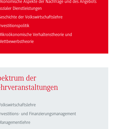
Ökonomische Aspekte der Nachfrage und des Angebots
ozialer Dienstleistungen
Geschichte der Volkswirtschaftslehre
nvestitionspolitik
Mikroökonomische Verhaltenstheorie und
Wettbewerbstheorie
pektrum der
ehrveranstaltungen
Volkswirtschaftslehre
Investitions- und Finanzierungsmanagement
Managementlehre