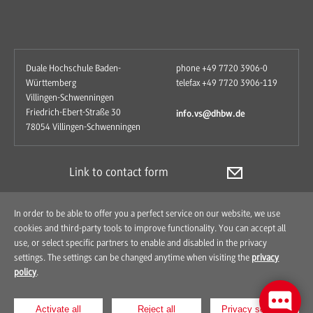
Duale Hochschule Baden-
phone +49 7720 3906-0
Württemberg
telefax +49 7720 3906-119
Villingen-Schwenningen
Friedrich-Ebert-Straße 30
info.vs@dhbw.de
78054 Villingen-Schwenningen
Link to contact form
In order to be able to offer you a perfect service on our website, we use
cookies and third-party tools to improve functionality. You can accept all
use, or select specific partners to enable and disabled in the privacy
settings. The settings can be changed anytime when visiting the
privacy
policy
.
Contact
How to find us
Imprint
Data Protection
Activate all
Reject all
Privacy settings