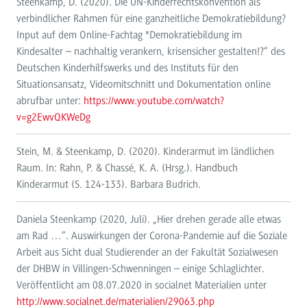
Steenkamp, D. (2020). Die UN-Kinderrechtskonvention als
verbindlicher Rahmen für eine ganzheitliche Demokratiebildung?
Input auf dem Online-Fachtag "Demokratiebildung im
Kindesalter – nachhaltig verankern, krisensicher gestalten!?“ des
Deutschen Kinderhilfswerks und des Instituts für den
Situationsansatz, Videomitschnitt und Dokumentation online
abrufbar unter:
https://www.youtube.com/watch?
v=g2EwvQKWeDg
Stein, M. & Steenkamp, D. (2020). Kinderarmut im ländlichen
Raum. In: Rahn, P. & Chassé, K. A. (Hrsg.). Handbuch
Kinderarmut (S. 124-133). Barbara Budrich.
Daniela Steenkamp (2020, Juli). „Hier drehen gerade alle etwas
am Rad …“. Auswirkungen der Corona-Pandemie auf die Soziale
Arbeit aus Sicht dual Studierender an der Fakultät Sozialwesen
der DHBW in Villingen-Schwenningen – einige Schlaglichter.
Veröffentlicht am 08.07.2020 in socialnet Materialien unter
http://www.socialnet.de/materialien/29063.php