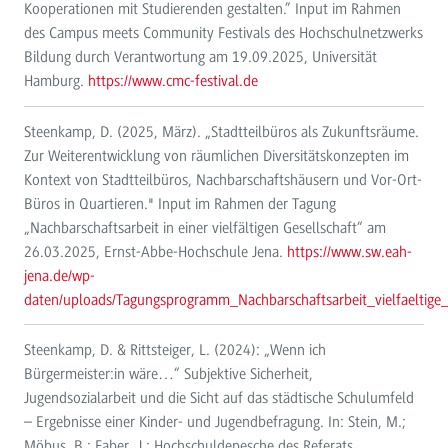
Kooperationen mit Studierenden gestalten.” Input im Rahmen
des Campus meets Community Festivals des Hochschulnetzwerks
Bildung durch Verantwortung am 19.09.2025, Universität
Hamburg.
https://www.cmc-festival.de
Steenkamp, D. (2025, März). „Stadtteilbüros als Zukunftsräume.
Zur Weiterentwicklung von räumlichen Diversitätskonzepten im
Kontext von Stadtteilbüros, Nachbarschaftshäusern und Vor-Ort-
Büros in Quartieren." Input im Rahmen der Tagung
„Nachbarschaftsarbeit in einer vielfältigen Gesellschaft“ am
26.03.2025, Ernst-Abbe-Hochschule Jena.
https://www.sw.eah-
jena.de/wp-
daten/uploads/Tagungsprogramm_Nachbarschaftsarbeit_vielfaeltige_
Steenkamp, D. & Rittsteiger, L. (2024): „Wenn ich
Bürgermeister:in wäre…“ Subjektive Sicherheit,
Jugendsozialarbeit und die Sicht auf das städtische Schulumfeld
– Ergebnisse einer Kinder- und Jugendbefragung. In: Stein, M.;
Möbus, B.; Faber, J.: Hochschuldepesche des Referats