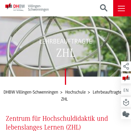
LEHRBEAUFTRAGTE
ZHL
EN
DHBW Villingen-Schwenningen
Hochschule
Lehrbeauftragte
ZHL
Zentrum für Hochschuldidaktik und
lebenslanges Lernen (ZHL)