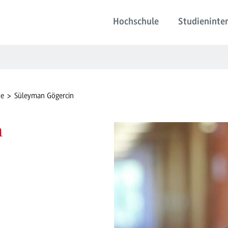
Hochschule
Studieninter
de
Süleyman Gögercin
n