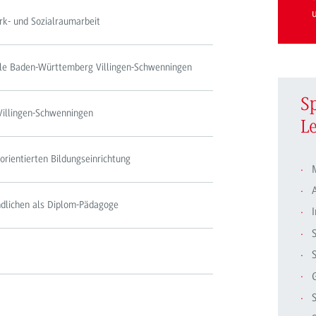
rk- und Sozialraumarbeit
le Baden-Württemberg Villingen-Schwenningen
S
Villingen-Schwenningen
L
orientierten Bildungseinrichtung
A
ndlichen als Diplom-Pädagoge
I
S
S