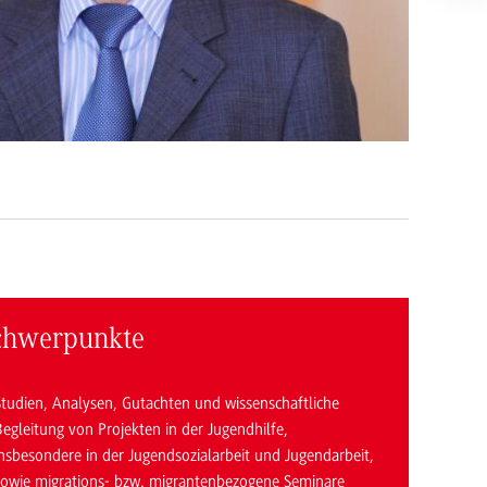
chwerpunkte
Studien, Analysen, Gutachten und wissenschaftliche
egleitung von Projekten in der Jugendhilfe,
insbesondere in der Jugendsozialarbeit und Jugendarbeit,
sowie migrations- bzw. migrantenbezogene Seminare