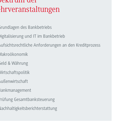
pektrum der
ehrveranstaltungen
Grundlagen des Bankbetriebs
igitalisierung und IT im Bankbetrieb
Aufsichtsrechtliche Anforderungen an den Kreditprozess
Makroökonomik
Geld & Währung
irtschaftspolitik
Außenwirtschaft
Bankmanagement
Prüfung Gesamtbanksteuerung
achhaltigkeitsberichterstattung