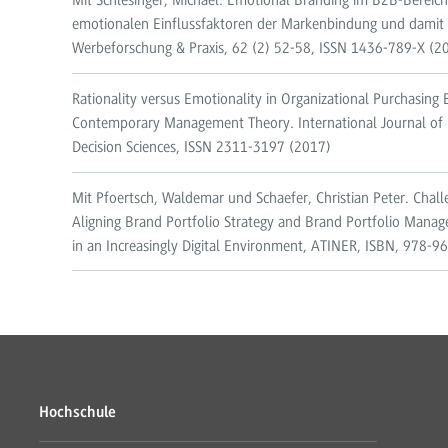
Mit Schlesinger, Michael. Emotional Branding im B2B-Bereich 
emotionalen Einflussfaktoren der Markenbindung und damit d
Werbeforschung & Praxis, 62 (2) 52-58, ISSN 1436-789-X (2
Rationality versus Emotionality in Organizational Purchasing 
Contemporary Management Theory. International Journal of 
Decision Sciences, ISSN 2311-3197 (2017)
Mit Pfoertsch, Waldemar und Schaefer, Christian Peter. Chal
Aligning Brand Portfolio Strategy and Brand Portfolio Ma
in an Increasingly Digital Environment, ATINER, ISBN, 978-
Hochschule