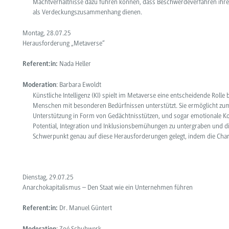
Machtverhältnisse dazu führen können, dass
Beschwerdeverfahren ihre 
als Verdeckungszusammenhang dienen
.
Montag, 28.07.25
Herausforderung „Metaverse“
Nada Heller
Referent:in:
: Barbara Ewoldt
Moderation
Künstliche Intelligenz (KI)
spielt im
Metaverse
eine
entscheidende Rolle b
Menschen mit besonderen Bedürfnissen unterstützt. Sie ermöglicht zum B
Unterstützung in Form von Gedächtnisstützen, und sogar emotionale Ko
Potential, Integration und Inklusionsbemühungen zu untergraben und di
Schwerpunkt genau auf diese Herausforderungen gelegt, indem die Cha
Dienstag, 29.07.25
Anarchokapitalismus – Den Staat wie ein Unternehmen führen
Dr. Manuel Güntert
Referent:in:
: Zoé Schuhwerk