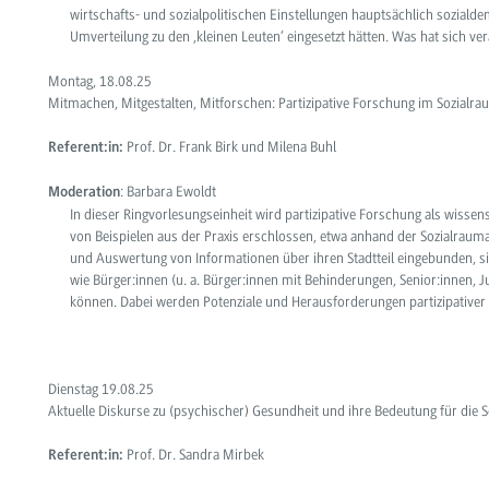
wirtschafts- und sozialpolitischen Einstellungen hauptsächlich sozialdem
Umverteilung zu den ‚kleinen Leuten‘ eingesetzt hätten. Was hat sich v
Montag, 18.08.25
Mitmachen, Mitgestalten, Mitforschen: Partizipative Forschung im Sozialra
Prof. Dr. Frank Birk und Milena Buhl
Referent:in:
: Barbara Ewoldt
Moderation
In dieser Ringvorlesungseinheit wird
partizipative Forschung
als wissen
von Beispielen aus der Praxis erschlossen, etwa anhand der
Sozialrauma
und Auswertung von Informationen über ihren Stadtteil eingebunden, sie 
wie Bürger:innen (u. a. Bürger:innen mit Behinderungen, Senior:innen,
können. Dabei werden Potenziale und Herausforderungen partizipativer F
Dienstag 19.08.25
Aktuelle Diskurse zu (psychischer) Gesundheit und ihre Bedeutung für die 
Prof. Dr. Sandra Mirbek
Referent:in: