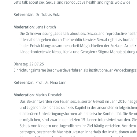
Let’s talk about sex: Sexual and reproductive health and rights woldwide
Dr. Tobias Volz
Referent:in:
: Lena Horsch
Moderation
Die Onlinevorlesung
„Let’s talk about sex: Sexual and reproductive heal
international geben durch Themenblöcke wie:
•
Sexual rights as human r
in der Entwicklungszusammenarbeit:Möglichkeiten der Sozialen Arbeit
Länderkontexte wie Nepal, Kenia und Georgien
•
Stigma Monatsblutung 
Dienstag, 22.07.25
Einrichtungsinterne Beschwerdeverfahren als institutioneller Verdeckun
Prof. Dr. Nina Jann
Referent:in:
: Marius Drosdek
Moderation
Das Bekanntwerden von Fällen sexualisierter Gewalt im Jahr 2010 hat ge
und Jugendhilfe
nicht als dunkles Kapitel in der ansonsten erfolgreiche
stationären Unterbringungsformen als historische Kontinuität. Die Bem
ermöglichen, sind zwar in den letzten 15 Jahren intensiviert worden. G
Schutz von Kindern und Jugendlichen ihr Ziel häufig verfehlen. Vor dem
beitragen, bestehende Machtstrukturen innerhalb der Institutionen aufr