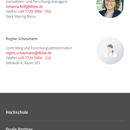
Innovations- und Forschungsmanagerin
Johanna.Rolf@dhbw.de
Telefon
+49 7720 3906 - 556
Desk Sharing Büros
Regine Schaumann
Controlling und Forschungsadministration
regine.schaumann@dhbw.de
Telefon
+49 7720 3906 - 116
Gebäude A, Raum 107
Hochschule
Duale Partner