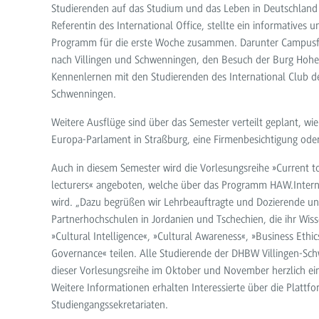
Studierenden auf das Studium und das Leben in Deutschland 
Referentin des International Office, stellte ein informatives un
Programm für die erste Woche zusammen. Darunter Campusf
nach Villingen und Schwenningen, den Besuch der Burg Hohen
Kennenlernen mit den Studierenden des International Club d
Schwenningen.
Weitere Ausflüge sind über das Semester verteilt geplant, wi
Europa-Parlament in Straßburg, eine Firmenbesichtigung od
Auch in diesem Semester wird die Vorlesungsreihe »Current to
lecturers« angeboten, welche über das Programm HAW.Interna
wird. „Dazu begrüßen wir Lehrbeauftragte und Dozierende un
Partnerhochschulen in Jordanien und Tschechien, die ihr Wi
»Cultural Intelligence«, »Cultural Awareness«, »Business Ethi
Governance« teilen. Alle Studierende der DHBW Villingen-Sc
dieser Vorlesungsreihe im Oktober und November herzlich ei
Weitere Informationen erhalten Interessierte über die Platt
Studiengangssekretariaten.