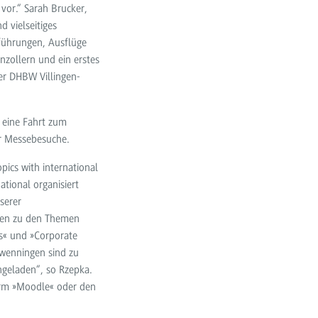
vor.“ Sarah Brucker,
d vielseitiges
ührungen, Ausflüge
zollern und ein erstes
er DHBW Villingen-
e eine Fahrt zum
er Messebesuche.
pics with international
tional organisiert
serer
ssen zu den Themen
cs« und »Corporate
hwenningen sind zu
ngeladen“, so Rzepka.
form »Moodle« oder den