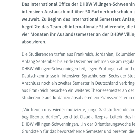
Das International Office der DHBW Villingen-Schwennin
intensiven Austausch mit über 50 Partnerhochschulen u
weltweit. Zu Beginn des International Semesters Anfa
begrüßte das Team elf internationale Studierende, di
vier Monaten ihr Auslandssemester an der DHBW Vill
absolvieren.
Die Studierenden trafen aus Frankreich, Jordanien, Kolumbie
Anfang September bis Ende Dezember nehmen sie am regulär
DHBW Villingen-Schwenningen teil, legen Prüfungen ab und e
Deutschkenntnisse in intensiven Sprachkursen. Sechs der St
Anschluss noch ein zweites Semester in Deutschland verbring
aus Frankreich besuchen ein weiteres Theoriesemester an de
Studierende aus Jordanien absolvieren ein Praxissemester i
„Wir freuen uns, wieder motivierte, junge Gaststudierende a
begrüßen zu dürfen“, berichtet Claudia Rzepka, Leiterin des I
DHBW Villingen-Schwenningen. „In der Orientierungswoche le
Grundstein für das bevorstehende Semester und bereiten die 