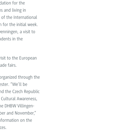
dation for the
s and living in
 of the International
for the initial week.
enningen, a visit to
udents in the
isit to the European
ade fairs.
 organized through the
ester. “We’ll be
and the Czech Republic
, Cultural Awareness,
the DHBW Villingen-
tober and November,”
information on the
ces.