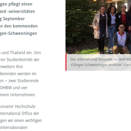
gen pflegt einen
nd -universitäten
ng September
e in den kommenden
ingen-Schwenningen
n und Thailand ein. Von
en Studienbetrieb der
Das International Semester, zu dem I
Villingen-Schwenningen anreisen, sta
rweitern ihre
udierenden werden im
en – zwei Studierende
r DHBW und vier
n einem Unternehmen.
n unserer Hochschule
nternational Office der
gen wir einen wichtigen
internationalen