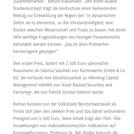
Zusammenarbeit“, betont Klausmann. „Mit ihrem dualen
Studienkonzept trägt die Hochschule einen bedeutenden
Beitrag zur Entwicklung der Region bei.“ In dynamischen
Zeiten sei es elementar, so das Vorstandsmitglied, eine
Brücke zwischen Wissenschaft und Praxis zu bauen, mit deren
Hilfe wichtige Fragestellungen des heutigen Finanzbereichs
behandelt werden können. „Das ist allen Prämierten
hervorragend gelungen.“
Den ersten Preis, dotiert mit 2.500 Euro überreichte
Klausmann an Sabrina Salameh von fischerwerke GmbH & Co.
KG. Sie verfasste ihre Abschlussarbeit zu »Working Capital
Management mithilfe von Asset Backed Securities and
Factoring«, die von Patrick Greuter betreut wurde.
Berkan Kestane von der Volksbank Nordschwarzwald eG
freute sich über den zweiten Preis und das damit verbundene
Preisgeld von 1.500 Euro. Seine Arbeit trägt den Titel: »Die
Auswirkungen von makroökonomischen Indikatoren auf
Kryptowährungen«. Professor Dr. Nils Bedke betreute die