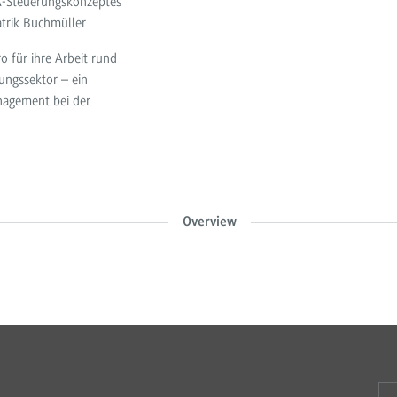
A-Steuerungskonzeptes
atrik Buchmüller
o für ihre Arbeit rund
tungssektor – ein
nagement bei der
Overview