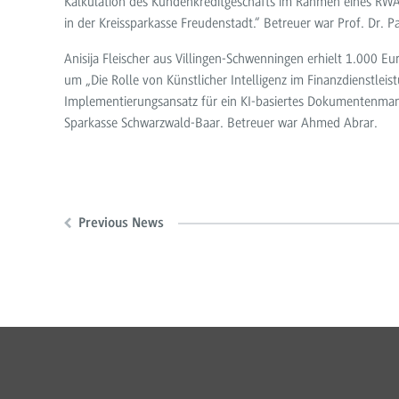
Kalkulation des Kundenkreditgeschäfts im Rahmen eines RW
in der Kreissparkasse Freudenstadt.“ Betreuer war Prof. Dr. P
Anisija Fleischer aus Villingen-Schwenningen erhielt 1.000 Eur
um „Die Rolle von Künstlicher Intelligenz im Finanzdienstleis
Implementierungsansatz für ein KI-basiertes Dokumentenma
Sparkasse Schwarzwald-Baar. Betreuer war Ahmed Abrar.
Previous News