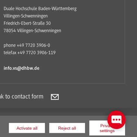
Duale Hochschule Baden-Württemberg
Villingen-Schwenningen
Friedrich-Ebert-Straße 30
78054 Villingen-Schwenningen
phone +49 7720 3906-0
telefax +49 7720 3906-119
info.vs@dhbw.de
nk to contact form
Privacy
How to find us
Imprint
Data Protection
Activate all
Reject all
settings