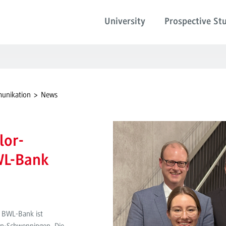
University
Prospective St
munikation
News
lor-
WL-Bank
g BWL-Bank ist