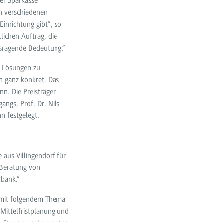
der Sparkasse
n verschiedenen
Einrichtung gibt“, so
ichen Auftrag, die
usragende Bedeutung.“
he Lösungen zu
rn ganz konkret. Das
n. Die Preisträger
angs, Prof. Dr. Nils
n festgelegt.
 aus Villingendorf für
 Beratung von
rbank.“
h mit folgendem Thema
Mittelfristplanung und