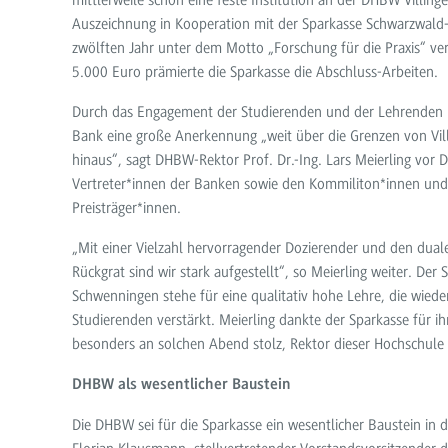
mittlerweile schon eine feste Institution an der DHBW Villin
Auszeichnung in Kooperation mit der Sparkasse Schwarzwald-
zwölften Jahr unter dem Motto „Forschung für die Praxis“ ver
5.000 Euro prämierte die Sparkasse die Abschluss-Arbeiten.
Durch das Engagement der Studierenden und der Lehrenden 
Bank eine große Anerkennung „weit über die Grenzen von Vi
hinaus“, sagt DHBW-Rektor Prof. Dr.-Ing. Lars Meierling vor 
Vertreter*innen der Banken sowie den Kommiliton*innen und 
Preisträger*innen.
„Mit einer Vielzahl hervorragender Dozierender und den dual
Rückgrat sind wir stark aufgestellt“, so Meierling weiter. Der S
Schwenningen stehe für eine qualitativ hohe Lehre, die wied
Studierenden verstärkt. Meierling dankte der Sparkasse für i
besonders an solchen Abend stolz, Rektor dieser Hochschule 
DHBW als wesentlicher Baustein
Die DHBW sei für die Sparkasse ein wesentlicher Baustein in d