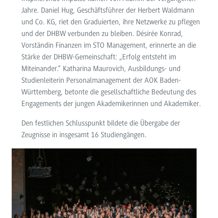
Jahre. Daniel Hug, Geschäftsführer der Herbert Waldmann
und Co. KG, riet den Graduierten, ihre Netzwerke zu pflegen
und der DHBW verbunden zu bleiben. Désirée Konrad,
Vorständin Finanzen im STO Management, erinnerte an die
Stärke der DHBW-Gemeinschaft: „Erfolg entsteht im
Miteinander.“ Katharina Maurovich, Ausbildungs- und
Studienleiterin Personalmanagement der AOK Baden-
Württemberg, betonte die gesellschaftliche Bedeutung des
Engagements der jungen Akademikerinnen und Akademiker.
Den festlichen Schlusspunkt bildete die Übergabe der
Zeugnisse in insgesamt 16 Studiengängen.