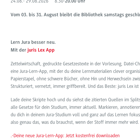
24.08.- 29.08.2026 8.30-
20.00 Uhr
Vom 03. bis 31. August bleibt die Bibliothek samstags geschl
Lern Jura besser neu.
Mit der
juris Lex App
Zettelwirtschaft, gedruckte Gesetzestexte in der Vorlesung, Datei-Ch
eine Jura-Lern-App, mit der du deine Lernmaterialien clever organisi
Papierstapel, ohne schwere Bücher, ohne Hin und Herwechseln zwisc
Strukturiert, vernetzt, immer griffbereit. Und das Beste: juris Lex ist
Lade deine Skripte hoch und du siehst die zitierten Quellen im Split
alle Gesetze für dein Studium, immer aktuell. Markieren, annotiere
du dich in deinem Jura-Studium voll und ganz auf das Lernen fokuss
also genau das, was du brauchst, wenn der Stoff immer mehr wird.
.-Deine neue Jura-Lern-App: Jetzt kostenfrei downloaden