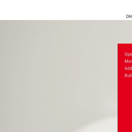
DH
Ope
Mon
Add
Bui