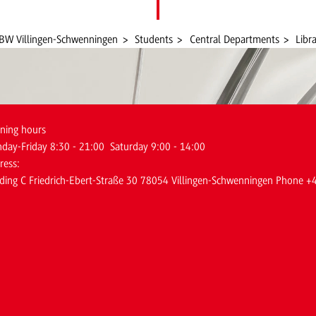
BW Villingen-Schwenningen
Students
Central Departments
Libr
ning hours
day-Friday 8:30 - 21:00 Saturday 9:00 - 14:00
ress:
lding C Friedrich-Ebert-Straße 30 78054 Villingen-Schwenningen Phone 