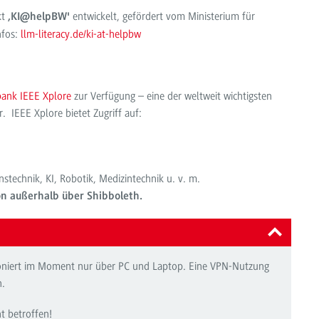
kt
entwickelt, gefördert vom Ministerium für
‚KI@helpBW'
nfos:
llm-literacy.de/ki-at-helpbw
ank IEEE Xplore
zur Verfügung – eine der weltweit wichtigsten
. IEEE Xplore bietet Zugriff auf:
nstechnik, KI, Robotik, Medizintechnik u. v. m.
on außerhalb über Shibboleth.
oniert im Moment nur über PC und Laptop. Eine VPN-Nutzung
h.
t betroffen!