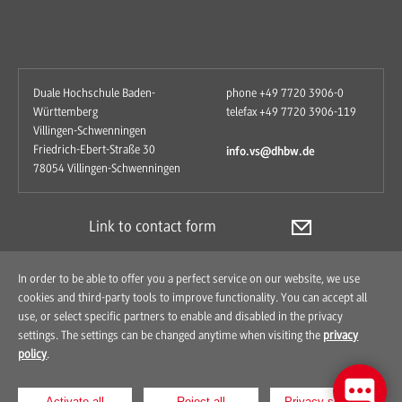
Duale Hochschule Baden-
phone +49 7720 3906-0
Württemberg
telefax +49 7720 3906-119
Villingen-Schwenningen
Friedrich-Ebert-Straße 30
info.vs@dhbw.de
78054 Villingen-Schwenningen
Link to contact form
In order to be able to offer you a perfect service on our website, we use
cookies and third-party tools to improve functionality. You can accept all
use, or select specific partners to enable and disabled in the privacy
settings. The settings can be changed anytime when visiting the
privacy
policy
.
Contact
How to find us
Imprint
Data Protection
Activate all
Reject all
Privacy settings