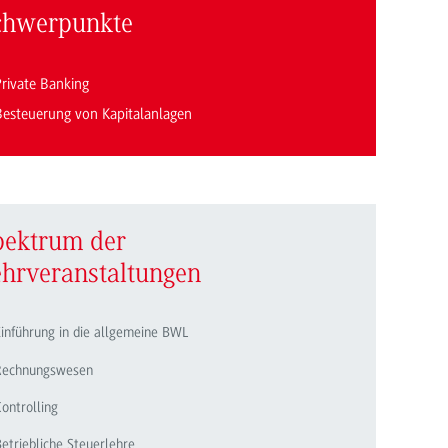
chwerpunkte
Private Banking
Besteuerung von Kapitalanlagen
pektrum der
ehrveranstaltungen
inführung in die allgemeine BWL
Rechnungswesen
ontrolling
etriebliche Steuerlehre