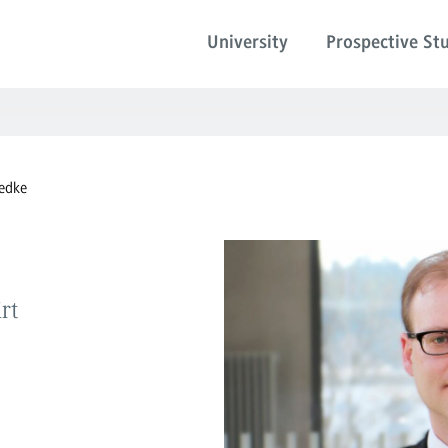
University
Prospective St
Bedke
rt