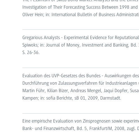
Investigation of Their Forecasting Success Between 1998 a
Oliver Hein; in: International Bulletin of Business Administrat
Gregarious Analysts - Experimental Evidence for Reputationa
Spiwoks; in: Journal of Money, Investment and Banking, Bd.
S. 26-36.
Evaluation des UVP-Gesetzes des Bundes - Auswirkungen des
Durchführung von Zulassungsverfahren für Industrieanlage
Martin Führ, Kilian Bizer, Andreas Mengel, Jaqui Dopfer, Su
Kampen; in: sofia Berichte, sB 01, 2009, Darmstadt.
Eine empirische Evaluation von Zinsprognosen sowie experime
Bank- und Finanzwirtschaft, Bd. 5, Frankfurt/M, 2008, zugl. D