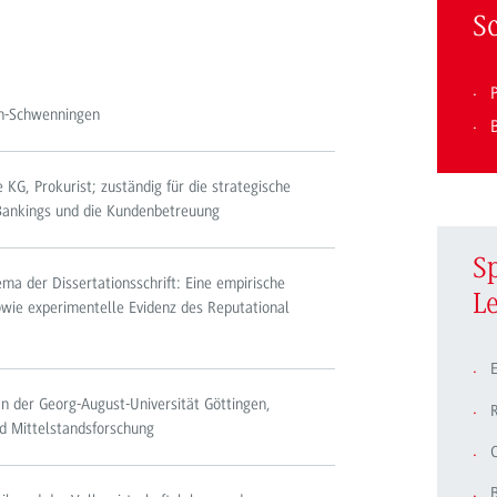
S
en-Schwenningen
KG, Prokurist; zuständig für die strategische
Bankings und die Kundenbetreuung
S
ma der Dissertationsschrift: Eine empirische
L
owie experimentelle Evidenz des Reputational
E
an der Georg-August-Universität Göttingen,
und Mittelstandsforschung
C
B