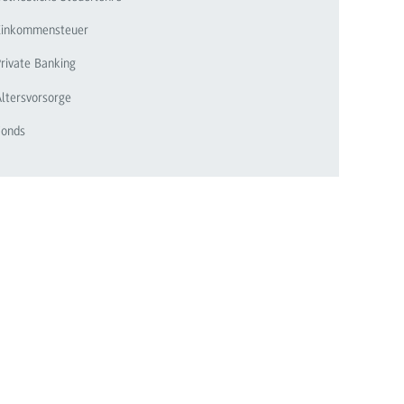
Einkommensteuer
rivate Banking
ltersvorsorge
Fonds