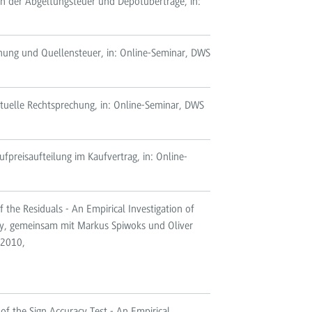
n der Abgeltungsteuer und Depotüberträge, in:
hnung und Quellensteuer, in: Online-Seminar, DWS
tuelle Rechtsprechung, in: Online-Seminar, DWS
preisaufteilung im Kaufvertrag, in: Online-
 the Residuals - An Empirical Investigation of
ny, gemeinsam mit Markus Spiwoks und Oliver
 2010,
f the Sign Accuracy Test - An Empirical