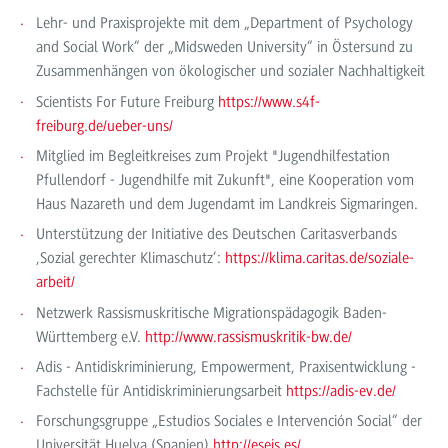
Lehr- und Praxisprojekte mit dem „Department of Psychology
and Social Work“ der „Midsweden University“ in Östersund zu
Zusammenhängen von ökologischer und sozialer Nachhaltigkeit
Scientists For Future Freiburg
https://www.s4f-
freiburg.de/ueber-uns/
Mitglied im Begleitkreises zum Projekt "Jugendhilfestation
Pfullendorf - Jugendhilfe mit Zukunft", eine Kooperation vom
Haus Nazareth und dem Jugendamt im Landkreis Sigmaringen.
Unterstützung der Initiative des Deutschen Caritasverbands
‚Sozial gerechter Klimaschutz‘:
https://klima.caritas.de/soziale-
arbeit/
Netzwerk Rassismuskritische Migrationspädagogik Baden-
Württemberg e.V.
http://www.rassismuskritik-bw.de/
Adis - Antidiskriminierung, Empowerment, Praxisentwicklung -
Fachstelle für Antidiskriminierungsarbeit
https://adis-ev.de/
Forschungsgruppe „Estudios Sociales e Intervención Social“ der
Universität Huelva (Spanien)
http://eseis.es/